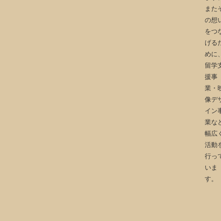
また
の想
をつ
げる
めに
留学
援事
業・
像デ
イン
業な
幅広
活動
行っ
いま
す。