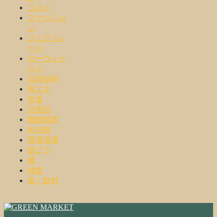
コスメ
ファッショ
ン
フェアトレ
ード
ローウェイ
スト
伝統技術
再エネ
支援
日用品
服飾雑貨
未分類
環境保護
脱プラ
農
雑貨
食・飲料