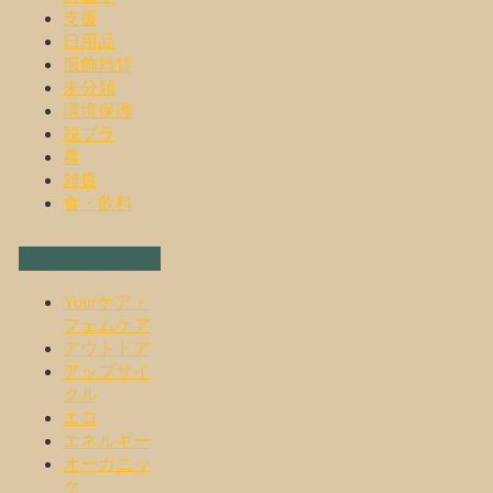
支援
日用品
服飾雑貨
未分類
環境保護
脱プラ
農
雑貨
食・飲料
CATEGORY
Yourケア・
フェムケア
アウトドア
アップサイ
クル
エコ
エネルギー
オーガニッ
ク