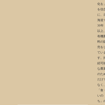
化を
を信
に、
海道
30年
以上
有機
料の
売を
てい
す。
続可
な農
のた
だけ
なく
「食
いの
ち」