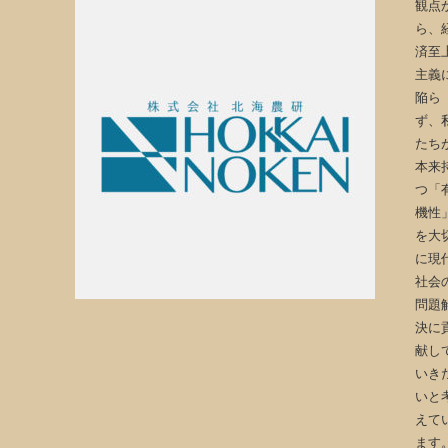
観点
ら、
済至
主義
陥ら
ず、
たち
本来
つ「
機性
を大
に現
社会
問題
決に
献し
いき
いと
えて
ます