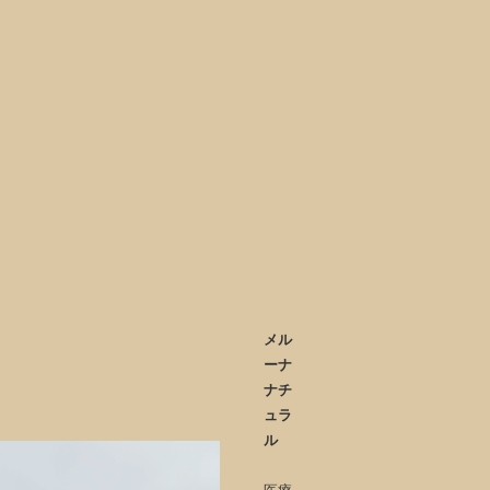
メル
ーナ
ナチ
ュラ
ル