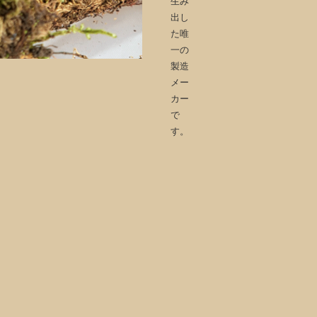
生み
出し
た唯
一の
製造
メー
カー
で
す。