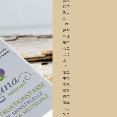
医療
に準
拠し
た
TPE
原料
を使
用す
るこ
とに
よ
り、
製造
中の
廃棄
物を
再び
製品
とし
て再