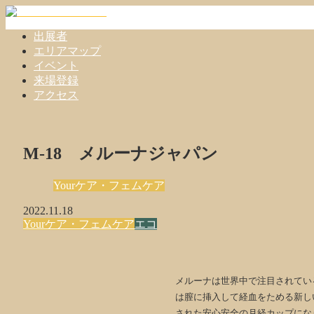
出展者
エリアマップ
イベント
来場登録
アクセス
M-18 メルーナジャパン
Yourケア・フェムケア
2022.11.18
Yourケア・フェムケア
エコ
メルーナは世界中で注目されてい
は膣に挿入して経血をためる新し
された安心安全の月経カップにな