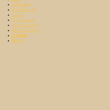
エネルギー
オーガニック
コスメ
ファッション
フェアトレード
ローウェイスト
伝統技術
再エネ
支援
日用品
服飾雑貨
未分類
環境保護
脱プラ
農
雑貨
食・飲料
CATEGORY
Yourケア・フェムケア