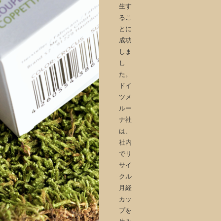
生す
るこ
とに
成功
しま
し
た。
ドイ
ツメ
ルー
ナ社
は、
社内
でリ
サイ
クル
月経
カッ
プを